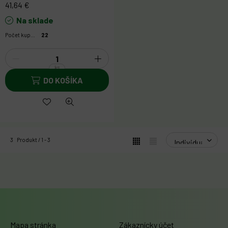
41,64
€
Na sklade
Počet kupujúcich:
22
ks
3
Produkt
1
3
Mapa stránka
Zákaznícky účet