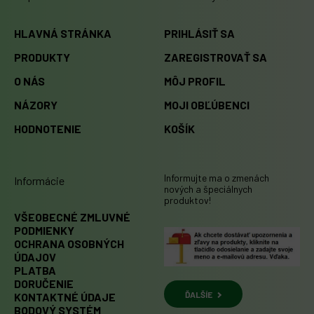
HLAVNÁ STRÁNKA
PRIHLÁSIŤ SA
PRODUKTY
ZAREGISTROVAŤ SA
O NÁS
MÔJ PROFIL
NÁZORY
MOJI OBĽÚBENCI
HODNOTENIE
KOŠÍK
Informujte ma o zmenách
Informácie
nových a špeciálnych
produktov!
VŠEOBECNÉ ZMLUVNÉ
PODMIENKY
OCHRANA OSOBNÝCH
ÚDAJOV
PLATBA
DORUČENIE
ĎALŠÍE
KONTAKTNÉ ÚDAJE
BODOVÝ SYSTÉM