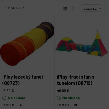
3
Produkt
1
3
iPlay lezecký tunel
iPlay Hrací stan s
(08723)
tunelom (08719)
16,64
€
49,98
€
Na sklade
Na sklade
Počet kupujúcich:
10
Počet kupujúcich:
28